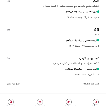
تشکر
5
سایر توضیحات
:
طول کف پا در حدود 21 سانتی‌متر
رنگهای متنوع برای هر نوع سلیقه. ممنون از شعبه سیوان
برند
:
جوتی جینز
این محصول را پیشنهاد می‌کنم.
زیر گروه
:
جوراب
سعيد صادقي
|
۴ اردیبهشت ۱۴۰۵
5
👌🧦
عالیه
این محصول را پیشنهاد می‌کنم.
کاربر جین‌وست
|
۲۳ اسفند ۱۴۰۴
خوب بودن کیفیت
5
کیفیت جوراب ها واقعا بالاست و خیلی عمر دارن
این محصول را پیشنهاد می‌کنم.
علي ترکمن
|
۱۹ اسفند ۱۴۰۴
مشاهده‌همه
افزودن نظر