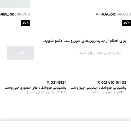
489,300
699,000
489,300
699,000
تومانــ
تو
30
%
30
%
برای اطلاع از جدیدترین‌های جین‌وست عضو شوید.
تایید
02145124
021 910 161 05
پشتیبانی فروشگاه اینترنتی جین‌وست
پشتیبانی فروشگاه های حضوری جین‌وست
شبانه‌روز، هر روز هفته
11 تا 19، به جز روزهای تعطیل
موجود شد خبرم کن