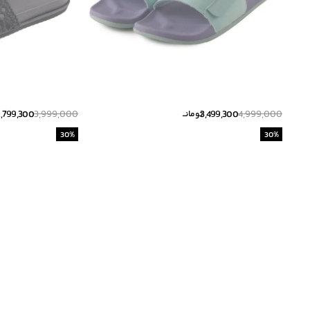
2,799,300
3,999,000
3,499,300
4,999,000
تومانــ
30
%
30
%