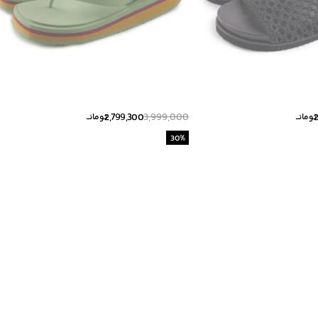
2,799,300
3,999,000
تومانــ
تومانــ
30
%