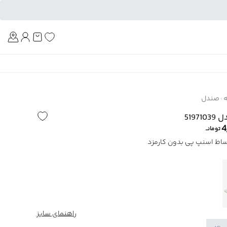
Am
ه
صندل
519
4
تومانــ
راهنمای سایز