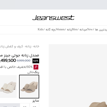
دترین ها
/
New
مردانه
/
Men
زنانه
/
Women
بچه گانه
/
Kids
فروش ویژه
/
azing Sales
خانه
زنانه
کیف و کفش زنان
صندل زنانه جوتی جینز مدل 71039
,499,500
8,999,000
50
%
50%تخفیف خالص با اقساط اسنپ پی بدون کارمزد
رنگ
خاکی
سایز