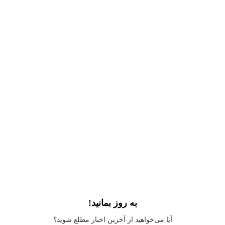
به روز بمانید!
Application error: a
client
-side exception has occurred while loading
آیا می‌خواهید از آخرین اخبار مطلع شوید؟