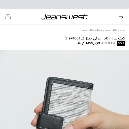
خانه
زنانه
کیف و کفش زنانه
کیف
كيف پول زنانه جوتي جينز كد 51974051
3,499,300
4,999,000
%
30
تومانــ