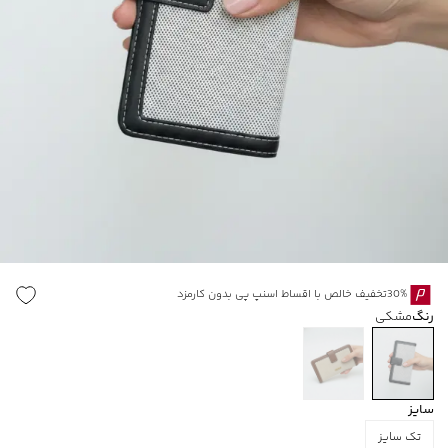
30%تخفیف خالص با اقساط اسنپ پی بدون کارمزد
رنگ
مشکی
سایز
تک سایز