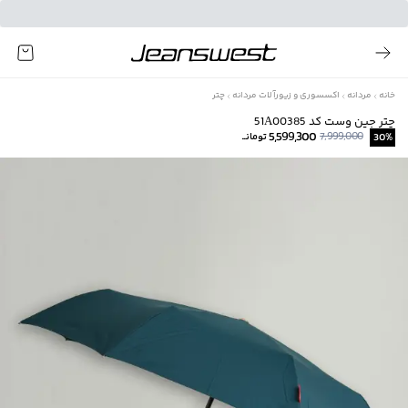
خانه
مردانه
اکسسوری و زیورآلات مردانه
چتر
چتر جين وست كد 51A00385
5,599,300
7,999,000
%
30
تومانــ