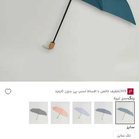
30%تخفیف خالص با اقساط اسنپ پی بدون کارمزد
رنگ
سبز تیره
سایز
تک سایز