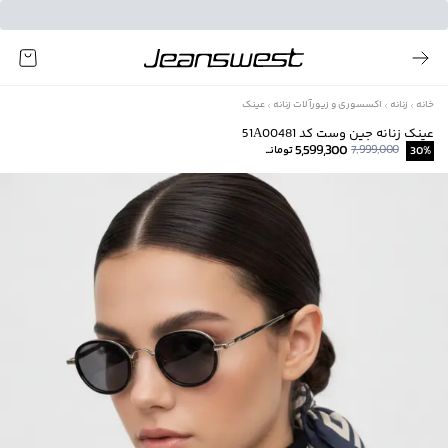
خانه
زنانه
اکسسوری و زیورآلات زنانه
عینک
عینک زنانه جین وست کد 51A00481
5,599,300
7,999,000
%
30
تومانــ