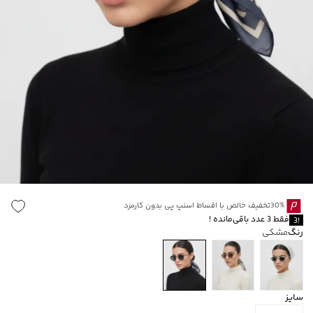
30%تخفیف خالص با اقساط اسنپ پی بدون کارمزد
فقط
3
عدد باقی‌مانده
!
3
!
رنگ
مشکی
سایز