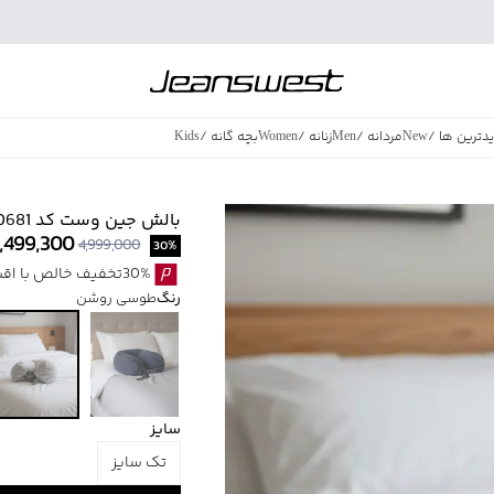
دترین ها
/
New
مردانه
/
Men
زنانه
/
Women
بچه گانه
/
Kids
فروش ویژه
/
azing Sales
بالش جين وست كد 51A00681
,499,300
4,999,000
30
%
30%تخفیف خالص با اقساط اسنپ پی بدون کارمزد
رنگ
طوسی روشن
سایز
تک سایز