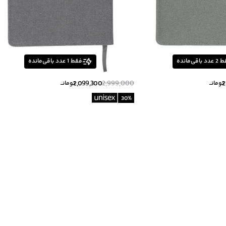
ط
2
عدد باقی‌مانده
فقط
1
عدد باقی‌مانده
2,099,300
2,999,000
2
تومانــ
تومانــ
30
%