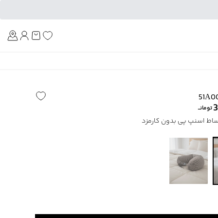
Am
3
تومانــ