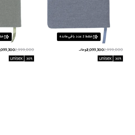
فقط
2
عدد باقی‌مانده
فق
,099,300
2,999,000
2,099,300
2,999,000
تومانــ
30
%
30
%