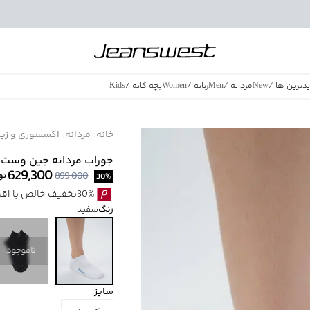
دترین ها
/
New
مردانه
/
Men
زنانه
/
Women
بچه گانه
/
Kids
فروش ویژه
/
azing Sales
خانه
مردانه
اکسسوری و زیور
جوراب مردانه جین وست کد 8501
629,300
899,000
توم
30
%
30%تخفیف خالص با اقساط اسنپ پی بدون کارمزد
رنگ
سفید
ناموجود
سایز