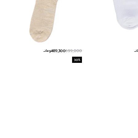
489,300
699,000
ــ
تومانــ
30
%