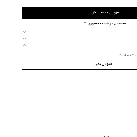
افزودن به سبد خرید
محصول در شعب حضوری
51A2
صول چهار فصل
برند جین وست
مناسب برای فصول معتدل
نوع جوراب مچی
 نشده است.
افزودن نظر
ی
ا یا با رنگ‌های مشابه
‌گراد
فصل
طول کف پا حدود 20 سانتی‌متر، جنس 76.6% نخ‌پنبه، 20.1% پلی‌استر، 3.3%