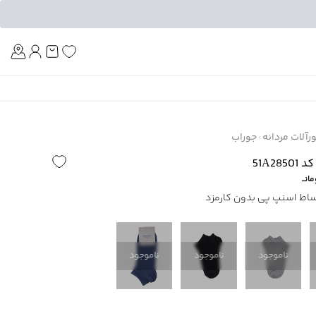
Am
آلات مردانه
جوراب
51A2
انــ
ناموجود
ناموجود
ناموجود