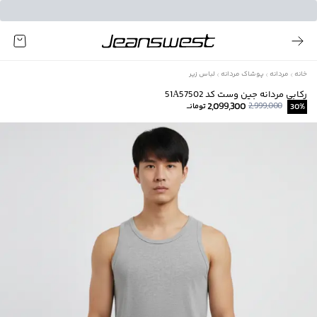
خانه
مردانه
پوشاک مردانه
لباس زیر
رکابی مردانه جین وست کد 51A57502
2,099,300
2,999,000
%
30
تومانــ