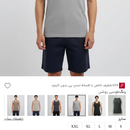
30%تخفیف خالص با اقساط اسنپ پی بدون کارمزد
رنگ
طوسی روشن
سایز
راهنمای سایز
XXL
XL
L
M
S