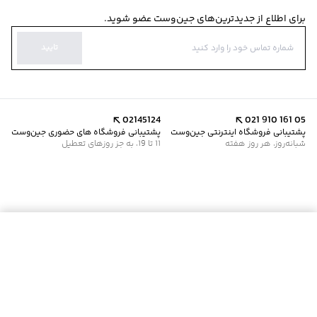
برای اطلاع از جدیدترین‌های جین‌وست عضو شوید.
تایید
02145124
021 910 161 05
پشتیبانی فروشگاه اینترنتی جین‌وست
پشتیبانی فروشگاه های حضوری جین‌وست
شبانه‌روز، هر روز هفته
11 تا 19، به جز روزهای تعطیل
موجود شد خبرم کن