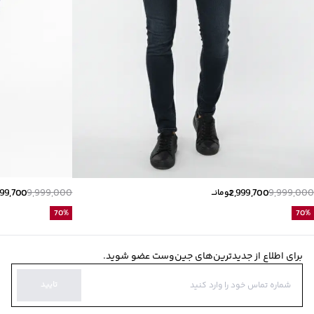
999,700
9,999,000
2,999,700
9,999,000
تومانــ
70
%
70
%
برای اطلاع از جدیدترین‌های جین‌وست عضو شوید.
تایید