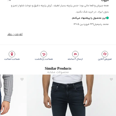
الیوت
5
مناسب برای
:
آقايان
همه چیزش واقعا عالی بود؛ جنس پارچه بسیار لطیف ، بُرش پارچه دقیق و دوخت شلوار تمیز و
نوع جیب
:
دو جیب مورب در جلو، دو جیب فیلتابی در پشت
بدون ایراد. در خرید شک نکنید.
زیر گروه
:
شلوار
این محصول را پیشنهاد می‌کنم.
محمد رحيميان
|
۲۳ فروردین ۱۴۰۵
افزودن نظر
تعویض آنلاین
ارسال ۲ ساعته
ضمانت بازگشت
ضمانت اصالت
Similar Products
محصولات مشابه