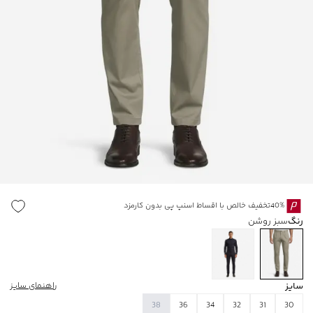
40%تخفیف خالص با اقساط اسنپ پی بدون کارمزد
رنگ
سبز روشن
سایز
راهنمای سایز
38
36
34
32
31
30