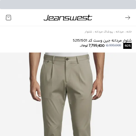
خانه
مردانه
پوشاک مردانه
شلوار
شلوار مردانه جین وست کد 52151501
7,799,400
12,999,000
%
40
تومانــ