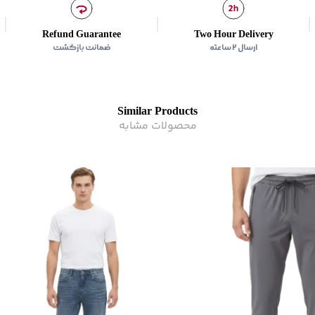
سایر توضیحات
:
کمرکشی به همراه ب
برند
:
جين وست
Refund Guarantee
Two Hour Delivery
مناسب برای
:
آقايان
ارسال ۲ ساعته
ضمانت بازگشت
نوع جیب
:
دو جیب مورب در 
زیر گروه
:
شلوار
Similar Products
محصولات مشابه