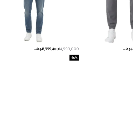
8,999,400
14,999,000
5
تومانــ
تومانــ
40
%