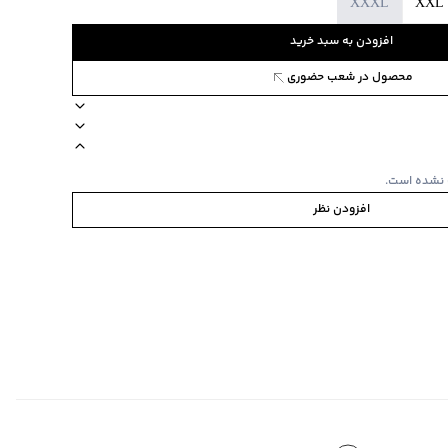
XXXL
XXL
افزودن به سبد خرید
محصول در شعب حضوری
جیب دارد
ضخامت متوسط
استایل loose fit آزاد
جنس پارچه پلی استر
 نشده است.
افزودن نظر
ی
ا یا با رنگ‌های مشابه
‌گراد
‌گراد
فصل