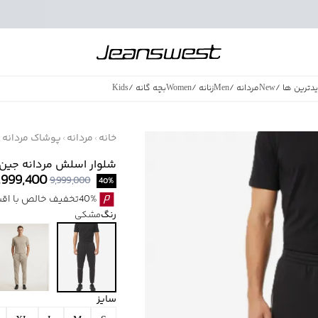
دترین ها
/
New
مردانه
/
Men
زنانه
/
Women
بچه گانه
/
Kids
فروش ویژه
/
azing Sales
خانه
مردانه
پوشاک مردانه
شلوار اسلش مردانه جین وست 
,999,400
9,999,000
40
%
40%تخفیف خالص با اقساط اسنپ پی بدون کارمزد
رنگ
مشکی
سایز