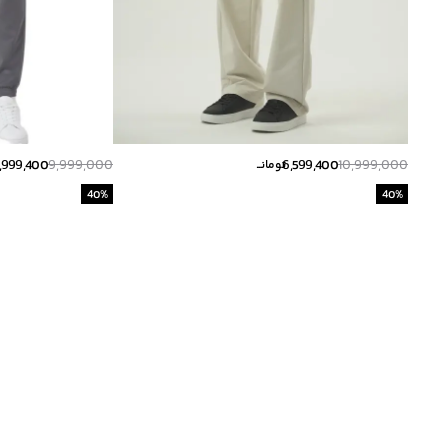
,999,400
9,999,000
6,599,400
10,999,000
تومانــ
40
%
40
%