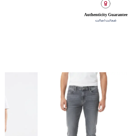
ند تنظیم سایز، جنس 96.1% پلی‌استر، 3.9% اسپندکس
Authenticity Guarantee
ضمانت اصالت
جلو