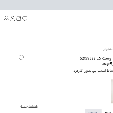
Am
شلوار
کد 52159522
5
تومانــ
راهنمای سایز