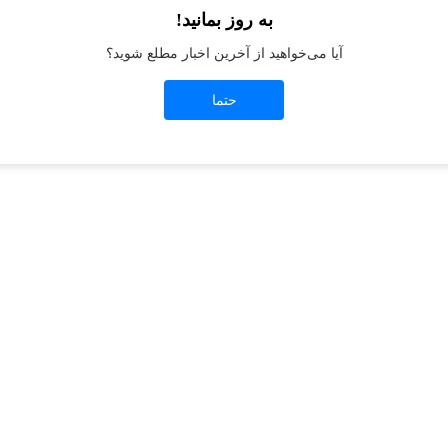
به روز بمانید!
آیا می‌خواهید از آخرین اخبار مطلع شوید؟
t
-side exception has occurred while loading
jeanswest.ir
(see the
browser conso
حتما