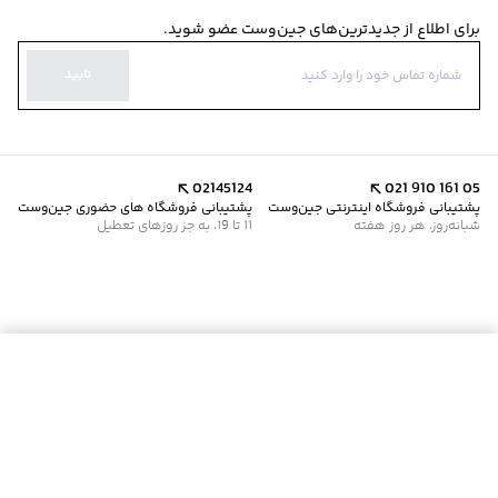
برای اطلاع از جدیدترین‌های جین‌وست عضو شوید.
تایید
02145124
021 910 161 05
پشتیبانی فروشگاه اینترنتی جین‌وست
پشتیبانی فروشگاه های حضوری جین‌وست
شبانه‌روز، هر روز هفته
11 تا 19، به جز روزهای تعطیل
موجود شد خبرم کن