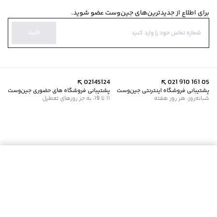
برای اطلاع از جدیدترین‌های جین‌وست عضو شوید.
تایید
02145124
021 910 161 05
پشتیبانی فروشگاه اینترنتی جین‌وست
پشتیبانی فروشگاه های حضوری جین‌وست
شبانه‌روز، هر روز هفته
11 تا 19، به جز روزهای تعطیل
موجود شد خبرم کن