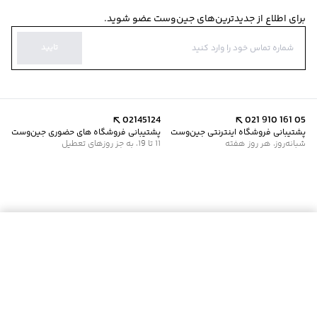
برای اطلاع از جدیدترین‌های جین‌وست عضو شوید.
تایید
02145124
021 910 161 05
پشتیبانی فروشگاه اینترنتی جین‌وست
پشتیبانی فروشگاه های حضوری جین‌وست
شبانه‌روز، هر روز هفته
11 تا 19، به جز روزهای تعطیل
موجود شد خبرم کن