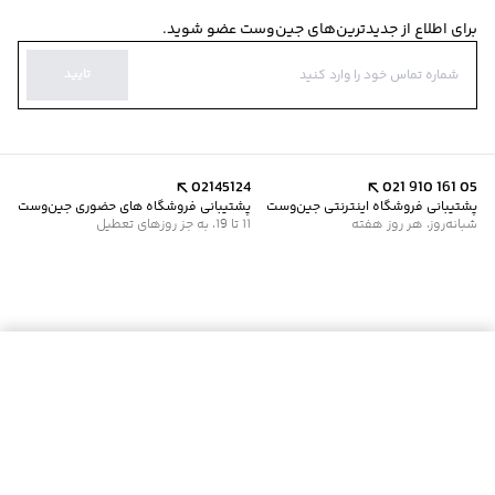
برای اطلاع از جدیدترین‌های جین‌وست عضو شوید.
تایید
02145124
021 910 161 05
پشتیبانی فروشگاه اینترنتی جین‌وست
پشتیبانی فروشگاه های حضوری جین‌وست
شبانه‌روز، هر روز هفته
11 تا 19، به جز روزهای تعطیل
موجود شد خبرم کن