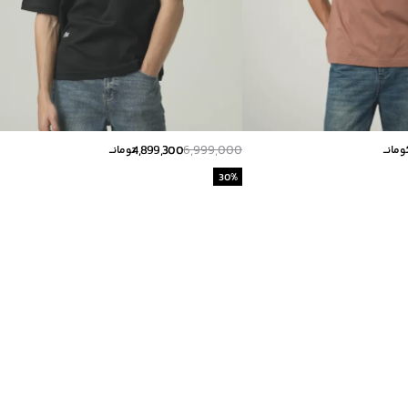
4,899,300
6,999,000
ومانــ
تومانــ
30
%