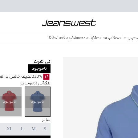
دترین ها
/
New
مردانه
/
Men
زنانه
/
Women
بچه گانه
/
Kids
فروش ویژه
/
azing Sales
تی شرت
ناموجود
30%تخفیف خالص با اقساط اسنپ پی بدون کارمزد
رنگ
آبی
(ناموجود)
ناموجود
ناموجود
سایز
XL
L
M
S