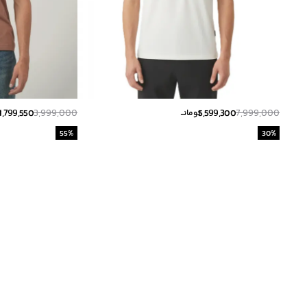
1,799,550
3,999,000
5,599,300
7,999,000
تومانــ
ت
55
%
30
%