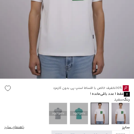
30%تخفیف خالص با اقساط اسنپ پی بدون کارمزد
فقط
1
عدد باقی‌مانده
!
1
!
رنگ
سفید
ناموجود
ناموجود
سایز
راهنمای سایز