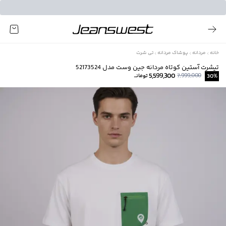
خانه
مردانه
پوشاک مردانه
تی شرت
تیشرت آستین کوتاه مردانه جین وست مدل 52173524
5,599,300
7,999,000
%
30
تومانــ