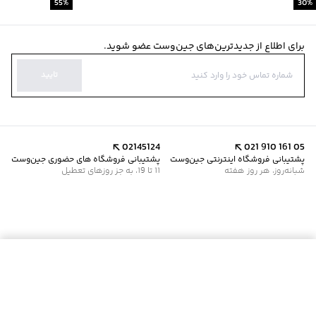
55
%
30
%
برای اطلاع از جدیدترین‌های جین‌وست عضو شوید.
تایید
02145124
021 910 161 05
پشتیبانی فروشگاه اینترنتی جین‌وست
پشتیبانی فروشگاه های حضوری جین‌وست
شبانه‌روز، هر روز هفته
11 تا 19، به جز روزهای تعطیل
افزودن به سبد خرید