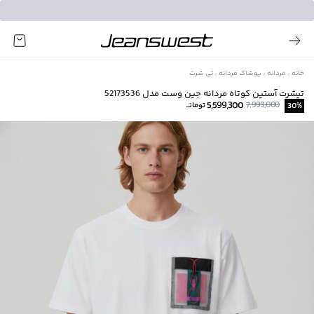
خانه
مردانه
پوشاک مردانه
تی شرت
تیشرت آستین کوتاه مردانه جین وست مدل 52173536
5,599,300
7,999,000
%
30
تومانــ