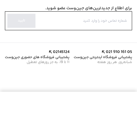
برای اطلاع از جدیدترین‌های جین‌وست عضو شوید.
تایید
02145124
021 910 161 05
پشتیبانی فروشگاه اینترنتی جین‌وست
پشتیبانی فروشگاه های حضوری جین‌وست
شبانه‌روز، هر روز هفته
11 تا 19، به جز روزهای تعطیل
موجود شد خبرم کن