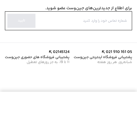
برای اطلاع از جدیدترین‌های جین‌وست عضو شوید.
تایید
02145124
021 910 161 05
پشتیبانی فروشگاه اینترنتی جین‌وست
پشتیبانی فروشگاه های حضوری جین‌وست
شبانه‌روز، هر روز هفته
11 تا 19، به جز روزهای تعطیل
موجود شد خبرم کن