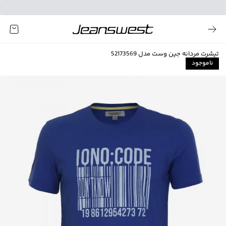
تیشرت مردانه جین وست مدل 52173569
ناموجود