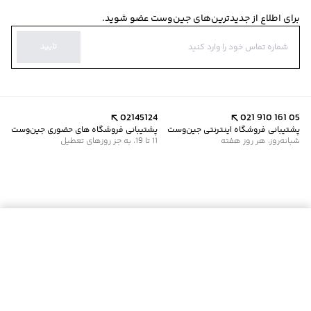
برای اطلاع از جدیدترین‌های جین‌وست عضو شوید.
تایید
02145124
021 910 161 05
پشتیبانی فروشگاه اینترنتی جین‌وست
پشتیبانی فروشگاه های حضوری جین‌وست
شبانه‌روز، هر روز هفته
11 تا 19، به جز روزهای تعطیل
موجود شد خبرم کن