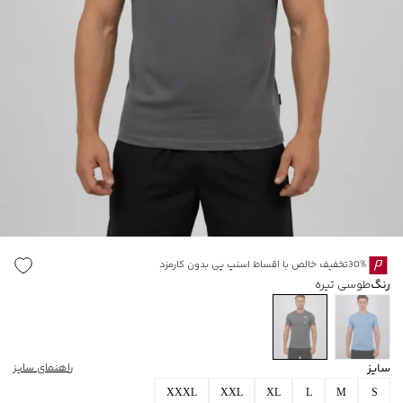
30%تخفیف خالص با اقساط اسنپ پی بدون کارمزد
رنگ
طوسی تیره
سایز
راهنمای سایز
XXXL
XXL
XL
L
M
S