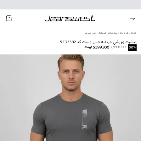
خانه
مردانه
پوشاک مردانه
تی شرت
تيشرت ورزشي مردانه جين وست كد 52173592
5,599,300
7,999,000
%
30
تومانــ