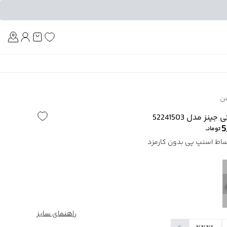
Am
ن
ز مدل 52241503
5
تومانــ
راهنمای سایز