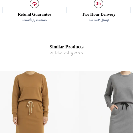
برند
:
جوتی جینز
نوع جیب
:
دوجیب در طرفی
Refund Guarantee
Two Hour Delivery
زیر گروه
:
دامن
ارسال ۲ ساعته
ضمانت بازگشت
Similar Products
محصولات مشابه