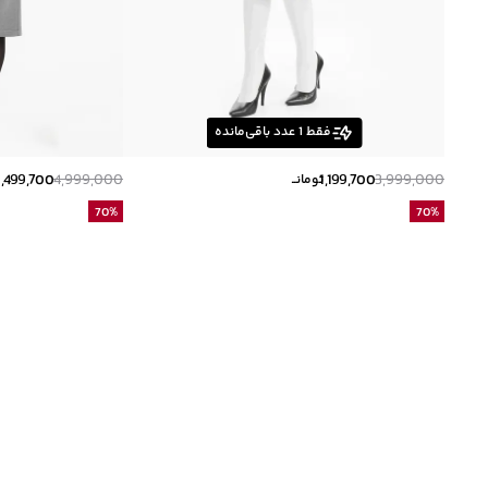
فقط
1
عدد باقی‌مانده
1,499,700
4,999,000
1,199,700
3,999,000
تومانــ
ت
70
%
70
%