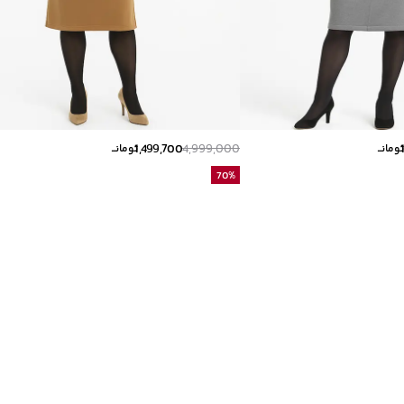
1,499,700
4,999,000
ومانــ
تومانــ
70
%