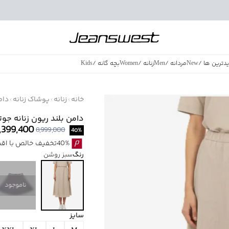
دترین ها
/
New
مردانه
/
Men
زنانه
/
Women
بچه گانه
/
Kids
فروش ویژه
/
azing Sales
خانه
زنانه
پوشاک زنانه
دام
دامن بلند ریون زنانه جوتی جین
,399,400
8,999,000
40
%
40%تخفیف خالص با اقساط اسنپ پی بدون کارمزد
رنگ
سبز روشن
ناموجود
سایز