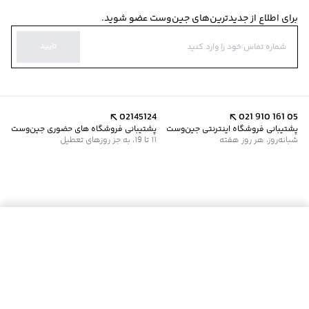
برای اطلاع از جدیدترین‌های جین‌وست عضو شوید.
تایید
02145124
021 910 161 05
پشتیبانی فروشگاه اینترنتی جین‌وست
پشتیبانی فروشگاه های حضوری جین‌وست
شبانه‌روز، هر روز هفته
11 تا 19، به جز روزهای تعطیل
موجود شد خبرم کن