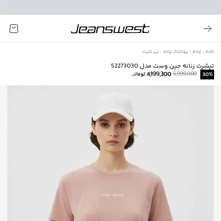
خانه
زنانه
پوشاک زنانه
تی شرت
تیشرت زنانه جین وست مدل 52273030
4,199,300
5,999,000
%
30
تومانــ