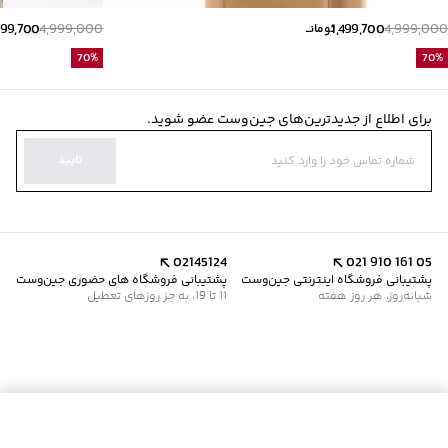
499,700
4,999,000
1,499,700
4,999,000
تومانــ
70
%
70
%
برای اطلاع از جدیدترین‌های جین‌وست عضو شوید.
تایید
02145124
021 910 161 05
پشتیبانی فروشگاه اینترنتی جین‌وست
پشتیبانی فروشگاه های حضوری جین‌وست
شبانه‌روز، هر روز هفته
11 تا 19، به جز روزهای تعطیل
افزودن به سبد خرید