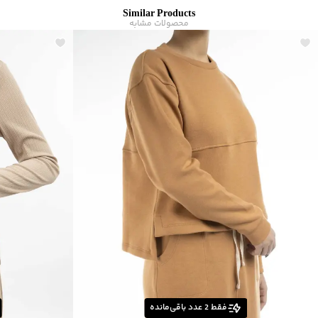
مناسب برای فصول
:
چهار فصل
Similar Products
سایر توضیحات
:
67%ویسکوز 28%پلی‌استر 5%اسپاندکس
محصولات مشابه
برند
:
جین وست
زیر گروه
:
تی شرت
فقط
2
عدد باقی‌مانده