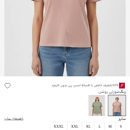
30%تخفیف خالص با اقساط اسنپ پی بدون کارمزد
رنگ
صورتی روشن
سایز
راهنمای سایز
XXXL
XXL
XL
L
M
S