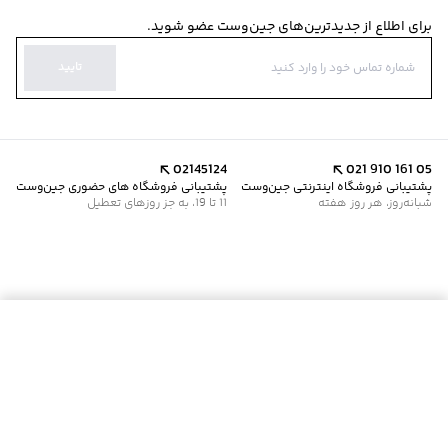
برای اطلاع از جدیدترین‌های جین‌وست عضو شوید.
تایید
02145124
021 910 161 05
پشتیبانی فروشگاه اینترنتی جین‌وست
پشتیبانی فروشگاه های حضوری جین‌وست
شبانه‌روز، هر روز هفته
11 تا 19، به جز روزهای تعطیل
موجود شد خبرم کن