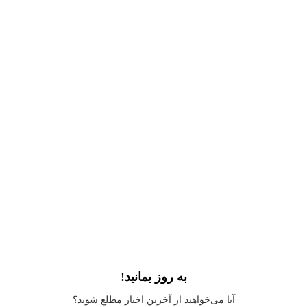
به روز بمانید!
Application error: a
client
-side exception has occurred while loading
آیا می‌خواهید از آخرین اخبار مطلع شوید؟