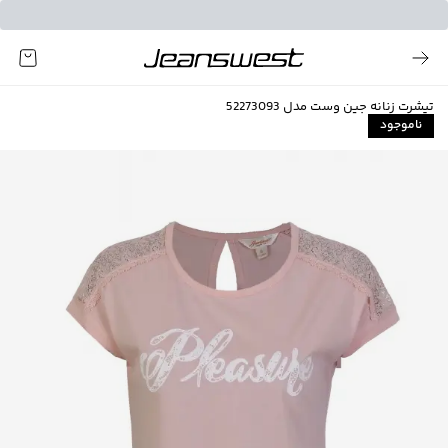
تیشرت زنانه جین وست مدل 52273093
ناموجود