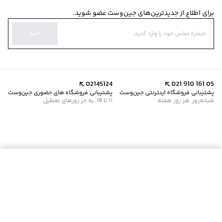
برای اطلاع از جدیدترین‌های جین‌وست عضو شوید.
تایید
02145124
021 910 161 05
پشتیبانی فروشگاه اینترنتی جین‌وست
پشتیبانی فروشگاه های حضوری جین‌وست
شبانه‌روز، هر روز هفته
11 تا 19، به جز روزهای تعطیل
موجود شد خبرم کن