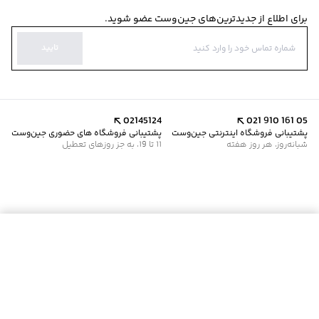
برای اطلاع از جدیدترین‌های جین‌وست عضو شوید.
تایید
02145124
021 910 161 05
پشتیبانی فروشگاه اینترنتی جین‌وست
پشتیبانی فروشگاه های حضوری جین‌وست
شبانه‌روز، هر روز هفته
11 تا 19، به جز روزهای تعطیل
موجود شد خبرم کن