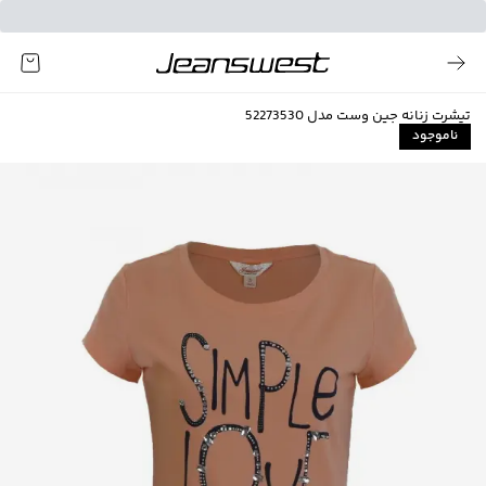
تیشرت زنانه جین وست مدل 52273530
ناموجود