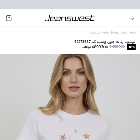
خانه
زنانه
پوشاک زنانه
تی شرت
تیشرت زنانه جین وست کد 52273537
4,899,300
6,999,000
%
30
تومانــ