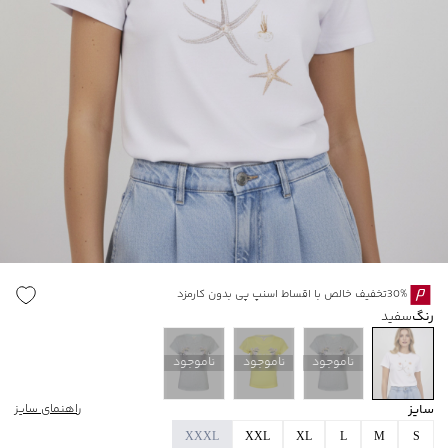
30%تخفیف خالص با اقساط اسنپ پی بدون کارمزد
رنگ
سفید
ناموجود
ناموجود
ناموجود
سایز
راهنمای سایز
XXXL
XXL
XL
L
M
S