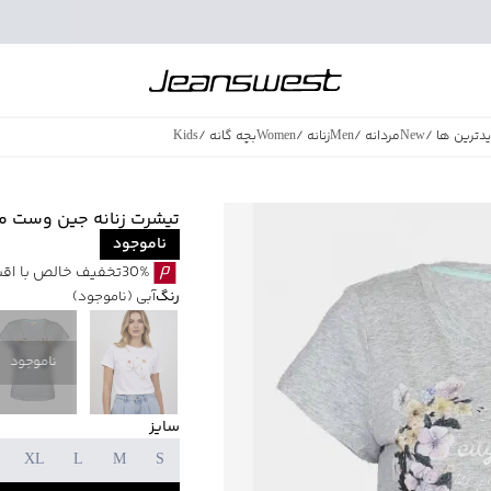
دترین ها
/
New
مردانه
/
Men
زنانه
/
Women
بچه گانه
/
Kids
فروش ویژه
/
azing Sales
تیشرت زنانه جین وست مدل 3537
ناموجود
30%تخفیف خالص با اقساط اسنپ پی بدون کارمزد
رنگ
آبی
(ناموجود)
ناموجود
سایز
XL
L
M
S