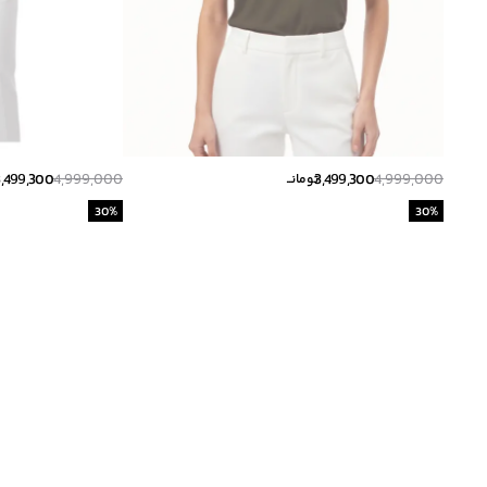
3,499,300
4,999,000
3,499,300
4,999,000
تومانــ
30
%
30
%