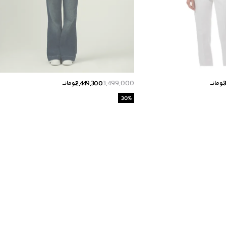
2,449,300
3,499,000
تومانــ
تومانــ
30
%