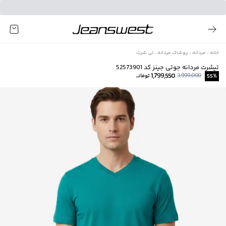
خانه
مردانه
پوشاک مردانه
تی شرت
تیشرت مردانه جوتی جینز کد 52573901
1,799,550
3,999,000
%
55
تومانــ