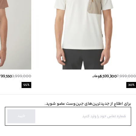
799,550
3,999,000
5,599,300
7,999,000
تومانــ
55
%
30
%
برای اطلاع از جدیدترین‌های جین‌وست عضو شوید.
تایید