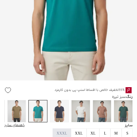
55%تخفیف خالص با اقساط اسنپ پی بدون کارمزد
رنگ
سبز تیره
سایز
راهنمای سایز
XXXL
XXL
XL
L
M
S