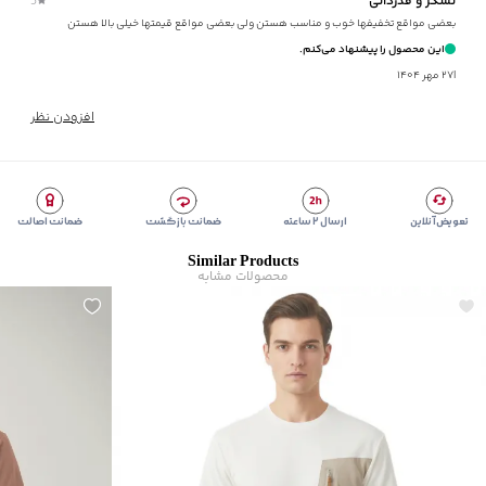
تشکر و قدردانی
5
برند
:
جوتی جینز
بعضی مواقع تخفیفها خوب و مناسب هستن ولی بعضی مواقع قیمتها خیلی بالا هستن
مناسب برای
:
آقايان
این محصول را پیشنهاد می‌کنم.
زیر گروه
:
تی شرت
|
۲۷ مهر ۱۴۰۴
شیوه‌برش
:
Slim fit
افزودن نظر
تعویض آنلاین
ارسال ۲ ساعته
ضمانت بازگشت
ضمانت اصالت
Similar Products
محصولات مشابه