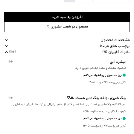
افزودن به سبد خرید
محصول در شعب حضوری
مشخصات محصول
برچسب های مرتبط
کد محصول
:
52573904J-2590-XXL
نظرات کاربران (8)
(
5
)
یقه
:
گرد
طرح ساده
مناسب برای فصول چهار فصل
یقه گرد
برند جوتی جینز
م
تيشرت ابي
5
آستین
:
کوتاه
تيشرت قشنگ و ساده ايه كپ خوبي داره.
طرح
:
ساده
این محصول را پیشنهاد می‌کنم.
جنس پارچه
:
نخ‌پنبه
کاربر جین‌وست
|
۲۴ خرداد ۱۴۰۵
استایل
:
Fit (متناسب)
نوع شستشو
:
دستی/ماشینی
رنگ شیری ، واقعا رنگ عالی هست، 🙏🤍
5
نحوه شستشو
:
به صورت مجزا یا با رنگ‌های مشابه
من انتخابم رنگ شیری هست و واقعا هم رنگش از سفید یخچالی بهتره، فقط برش دوختش یه
ماکزیمم دمای شستشو
:
30 درجه سانتی‌گراد
خورده انگار بیشتر توجه لازمه 🙏🤍
ماکزیمم دمای اتوکشی
:
110 درجه سانتی‌گراد
این محصول را پیشنهاد می‌کنم.
مناسب برای فصول
:
چهار فصل
کاربر جین‌وست
|
۲۹ اردیبهشت ۱۴۰۵
سایر توضیحات
:
یقه کشباف