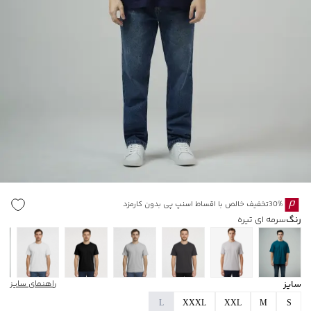
30%تخفیف خالص با اقساط اسنپ پی بدون کارمزد
رنگ
سرمه ای تیره
سایز
راهنمای سایز
L
XXXL
XXL
M
S