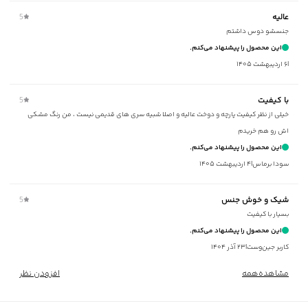
برند
:
جوتی جینز
عالیه
5
مناسب برای
:
آقايان
جنسشو دوس داشتم
زیر گروه
:
تی شرت
این محصول را پیشنهاد می‌کنم.
شیوه‌برش
:
Comfort fit
|
۶ اردیبهشت ۱۴۰۵
با کیفیت
5
خیلی از نظر کیفیت پارچه و دوخت عالیه و اصلا شبیه سری های قدیمی نیست ، من رنگ مشکی
اش رو هم خریدم
این محصول را پیشنهاد می‌کنم.
سودا برماس
|
۴ اردیبهشت ۱۴۰۵
شیک و خوش جنس
5
بسیار با کیفیت
این محصول را پیشنهاد می‌کنم.
کاربر جین‌وست
|
۲۳ آذر ۱۴۰۴
مشاهده‌همه
افزودن نظر