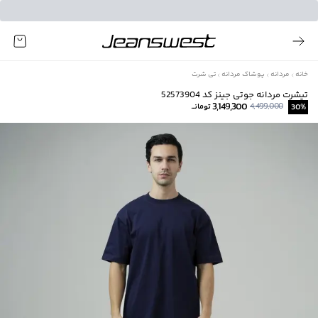
خانه
مردانه
پوشاک مردانه
تی شرت
تیشرت مردانه جوتی جینز کد 52573904
3,149,300
4,499,000
%
30
تومانــ