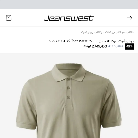
خانه
مردانه
پوشاک مردانه
پولوشرت
پولوشرت مردانه جین وست Jeanswest کد 52573951
2,749,450
4,999,000
%
45
تومانــ