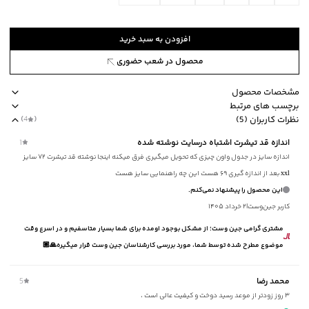
افزودن به سبد خرید
محصول در شعب حضوری
مشخصات محصول
برچسب های مرتبط
کد محصول
:
52573951J-2800-XXL
نظرات کاربران (5)
(
4
)
یقه
:
برگردان
طرح ساده
ضخامت متوسط
برند جوتی جینز
ویژگی محصول جلو یقه دکمه‌دار، جنس 65 نخ‌پنبه،
اندازه قد تیشرت اشتباه درسایت نوشته شده
1
آستین
:
کوتاه
اندازه سایز در جدول واون چیزی که تحویل میگیری فرق میکنه اینجا نوشته قد تیشرت ۷۲ سایز
طرح
:
ساده
xxl بعد از اندازه گیری ۶۹ هست این چه راهنمایی سایز هست
جنس پارچه
:
نخ‌پنبه
این محصول را پیشنهاد نمی‌کنم.
استایل
:
Fit (متناسب)
کاربر جین‌وست
|
۲ خرداد ۱۴۰۵
ضخامت
:
متوسط
مشتری گرامی جین وست؛ از مشکل بوجود اومده برای شما بسیار متاسفیم و در اسرع وقت
نوع شستشو
:
دستی/ماشینی
موضوع مطرح شده توسط شما، مورد بررسی کارشناسان جین وست قرار میگیره🙏🏼
نحوه شستشو
:
به صورت مجزا یا با رنگ‌های مشابه
ماکزیمم دمای شستشو
:
30 درجه سانتی‌گراد
ماکزیمم دمای اتوکشی
:
110 درجه سانتی‌گراد
محمد رضا
5
۳ روز زودتر از موعد رسید دوخت و کیفیت عالی است ،
ویژگی محصول
:
جلو یقه دکمه‌دار، جنس 65% نخ‌پنبه، 35% پلی‌استر