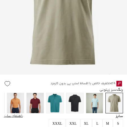
45%تخفیف خالص با اقساط اسنپ پی بدون کارمزد
رنگ
سبز زیتونی
سایز
راهنمای سایز
XXXL
XXL
XL
L
M
S