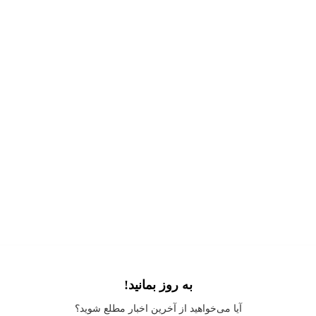
به روز بمانید!
Application error: a
client
-side exception has occurred while loading
آیا می‌خواهید از آخرین اخبار مطلع شوید؟