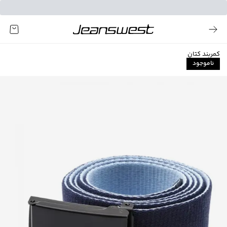
کمربند کتان
ناموجود