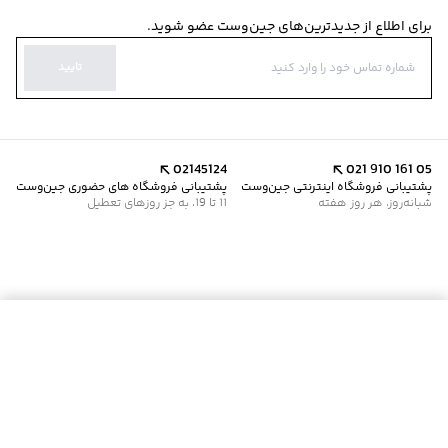
برای اطلاع از جدیدترین‌های جین‌وست عضو شوید.
تایید
02145124
021 910 161 05
پشتیبانی فروشگاه اینترنتی جین‌وست
پشتیبانی فروشگاه های حضوری جین‌وست
شبانه‌روز، هر روز هفته
11 تا 19، به جز روزهای تعطیل
موجود شد خبرم کن