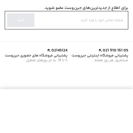
برای اطلاع از جدیدترین‌های جین‌وست عضو شوید.
تایید
02145124
021 910 161 05
پشتیبانی فروشگاه اینترنتی جین‌وست
پشتیبانی فروشگاه های حضوری جین‌وست
شبانه‌روز، هر روز هفته
11 تا 19، به جز روزهای تعطیل
موجود شد خبرم کن