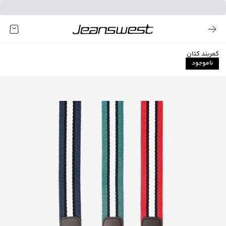
کمربند کتان
ناموجود