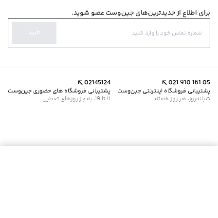
برای اطلاع از جدیدترین‌های جین‌وست عضو شوید.
تایید
02145124
021 910 161 05
پشتیبانی فروشگاه اینترنتی جین‌وست
پشتیبانی فروشگاه های حضوری جین‌وست
شبانه‌روز، هر روز هفته
11 تا 19، به جز روزهای تعطیل
موجود شد خبرم کن