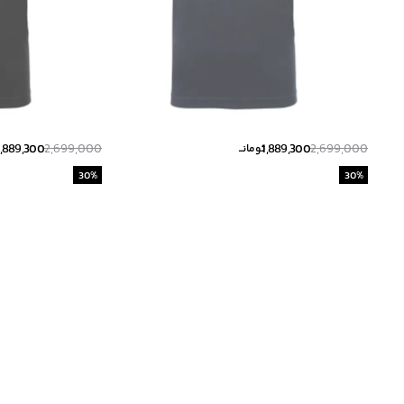
1,889,300
2,699,000
1,889,300
2,699,000
تومانــ
30
%
30
%