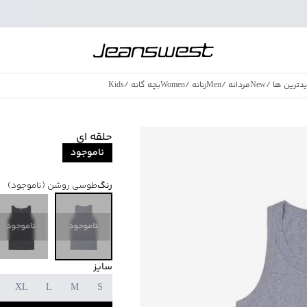
دترین ها
/
New
مردانه
/
Men
زنانه
/
Women
بچه گانه
/
Kids
فروش ویژه
/
azing Sales
حلقه ای
ناموجود
رنگ
طوسی روشن
(ناموجود)
ناموجود
ناموجود
سایز
XL
L
M
S