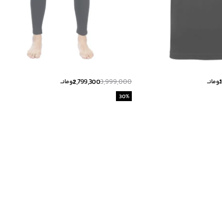
2,799,300
3,999,000
تومانــ
تومانــ
30
%