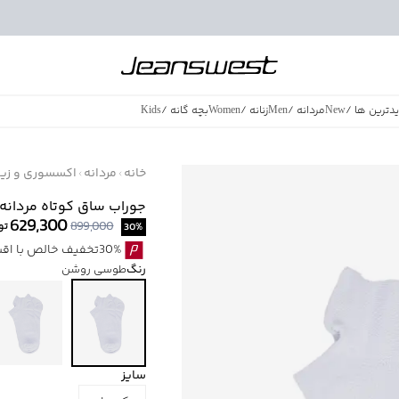
دترین ها
/
New
مردانه
/
Men
زنانه
/
Women
بچه گانه
/
Kids
فروش ویژه
/
azing Sales
خانه
مردانه
اکسسوری و زیور
جوراب ساق کوتاه مردانه جين
629,300
899,000
توم
30
%
30%تخفیف خالص با اقساط اسنپ پی بدون کارمزد
رنگ
طوسی روشن
سایز