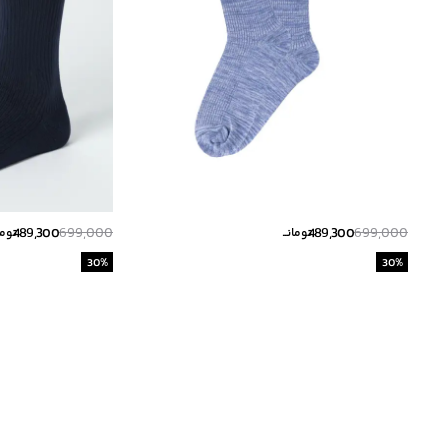
489,300
699,000
489,300
699,000
تومانــ
تومان
30
%
30
%