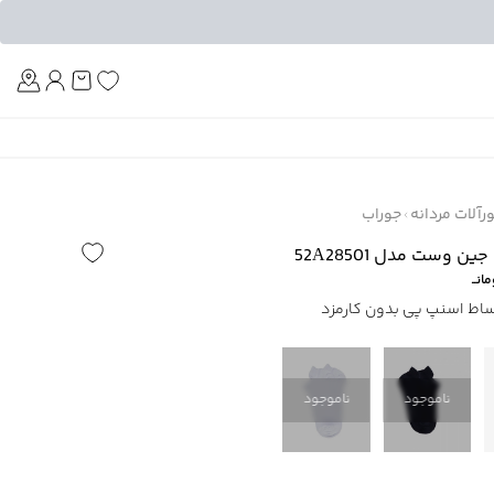
Am
آلات مردانه
جوراب
 وست مدل 52A28501
انــ
ناموجود
ناموجود