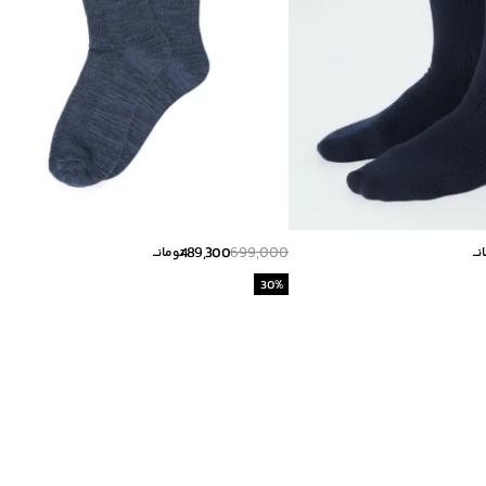
489,300
699,000
ــ
تومانــ
30
%