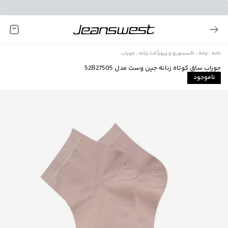
خانه
زنانه
اکسسوری و زیورآلات زنانه
جوراب
جوراب ساق کوتاه زنانه جين وست مدل 52B27505
ناموجود