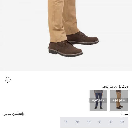
رنگ
بژ
(ناموجود)
ناموجود
ناموجود
سایز
راهنمای سایز
38
36
34
32
31
30