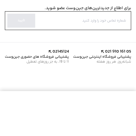
برای اطلاع از جدیدترین‌های جین‌وست عضو شوید.
تایید
02145124
021 910 161 05
پشتیبانی فروشگاه اینترنتی جین‌وست
پشتیبانی فروشگاه های حضوری جین‌وست
شبانه‌روز، هر روز هفته
11 تا 19، به جز روزهای تعطیل
موجود شد خبرم کن