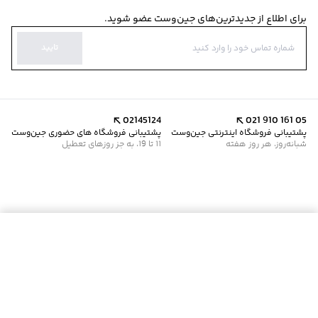
برای اطلاع از جدیدترین‌های جین‌وست عضو شوید.
تایید
02145124
021 910 161 05
پشتیبانی فروشگاه اینترنتی جین‌وست
پشتیبانی فروشگاه های حضوری جین‌وست
شبانه‌روز، هر روز هفته
11 تا 19، به جز روزهای تعطیل
موجود شد خبرم کن