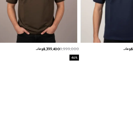
5,399,400
8,999,000
5
تومانــ
تومانــ
40
%