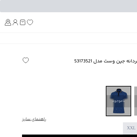
Am
ه جین وست مدل 53173521
ناموجود
راهنمای سایز
XXL