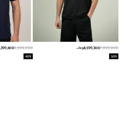
,399,400
8,999,000
5,599,300
7,999,000
تومانــ
40
%
30
%