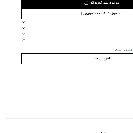
موجود شد خبرم کن
محصول در شعب حضوری
 کژوال
رم و لطیف و خنک
آستین کوتاه
زیپ ندارد
یقه برگردان
دکمه دارد
جنس پارچه نخ‌پنبه
 نشده است.
افزودن نظر
، یقه و سر آستین راه راه
ینی