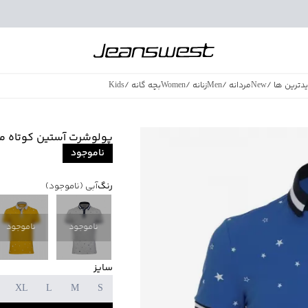
دترین ها
/
New
مردانه
/
Men
زنانه
/
Women
بچه گانه
/
Kids
فروش ویژه
/
azing Sales
پولوشرت آستین کوتاه مردان
ناموجود
رنگ
آبی
(ناموجود)
ناموجود
ناموجود
سایز
XL
L
M
S