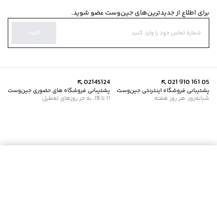
برای اطلاع از جدیدترین‌های جین‌وست عضو شوید.
تایید
02145124
021 910 161 05
پشتیبانی فروشگاه اینترنتی جین‌وست
پشتیبانی فروشگاه های حضوری جین‌وست
شبانه‌روز، هر روز هفته
11 تا 19، به جز روزهای تعطیل
موجود شد خبرم کن