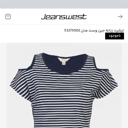
تیشرت زنانه جین وست مدل 53273002
ناموجود