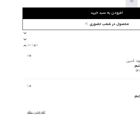
M
افزودن به سبد خرید
محصول در شعب حضوری
5352212
)
4.5
(
خامت متوسط
جنس آستر کرک
مناسب برای فصول سرد
برند جوتی جینز
4
ود کنین
نم.
5
نم.
افزودن نظر
ا یا با رنگ‌های مشابه
‌گراد