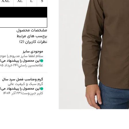
XXL
XL
L
S
مشخصات محصول
برچسب های مرتبط
کد محصول
:
7J-2970-XXL
نظرات کاربران (2)
یقه
:
برگردان
طرح ساده
جیب دارد
ض
موجودی سایز
آستین
:
بلند
سلام لطفا سایز مدیوم را موج
طرح
:
ساده
این محصول را پیشنهاد می‌ک
غلامحسين راستي
|
۲۴ خرداد ۱۴۰۵
جنس آستر
:
کرک
نحوه بسته‌شدن
:
دکمه
گرم ومناسب فصل سرد سال
جیب
:
دارد
گرم سبک و کیفیت عالی
استایل
:
Fit (متناسب)
این محصول را پیشنهاد می‌ک
کاربر جین‌وست
|
۲۳ آذر ۱۴۰۴
جنس پارچه
:
پلی‌استر
ضخامت
:
متوسط
نوع شستشو
:
دستی
نحوه شستشو
:
به صورت مجز
ماکزیمم دمای شستشو
:
30 درجه سانتی