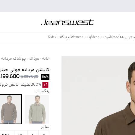
دترین ها
/
New
مردانه
/
Men
زنانه
/
Women
بچه گانه
/
Kids
فروش ویژه
/
azing Sales
خانه
مردانه
پوشاک مردانه
کاپشن مردانه جوتي جينز كد 2127
,199,600
12,999,000
60
%
60%تخفیف خالص فروش ویژه با اقساط اسنپ پی بدون کارمزد
رنگ
خاکی
سایز