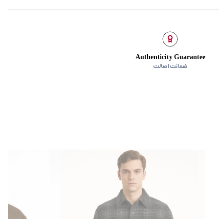
‌گراد
 پایین لباس، تمام آستر کرکی
 نخ‌پنبه
Authenticity Guarantee
ضمانت اصالت
جلو، دو جیب درزی در کناره‌ها