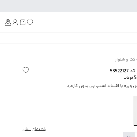
Am
کت و شلوار
5352
5
تومانــ
راهنمای سایز