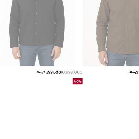
4,399,600
10,999,000
5
تومانــ
تومانــ
60
%