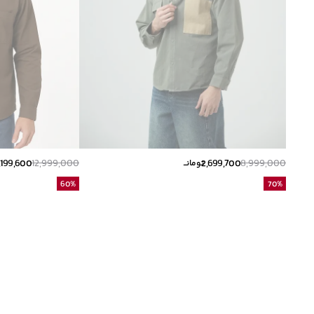
,199,600
12,999,000
2,699,700
8,999,000
تومانــ
60
%
70
%