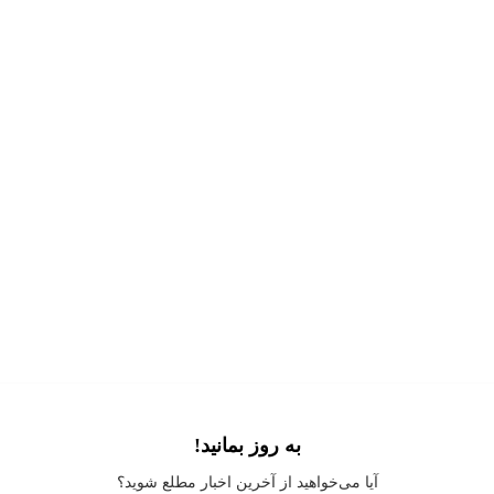
به روز بمانید!
Application error: a
client
-side exception has occurred while loading
آیا می‌خواهید از آخرین اخبار مطلع شوید؟