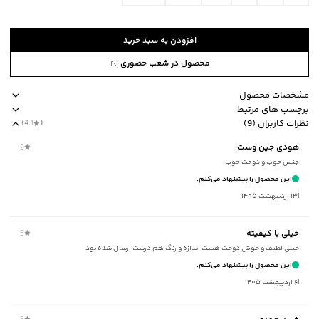
افزودن به سبد خرید
محصول در شعب حضوری
مشخصات محصول
برچسب های مرتبط
کد محصول
:
53571331J-2170-XXL
نظرات کاربران (9)
(
4.1
)
آستین
:
بلند
طرح ساده
جیب دارد
ضخامت متوسط
استایل loose fit آزاد
جنس پارچه
هودی جین وست
2
طرح
:
ساده
جنس خوب و دوخت خوب
جنس آستر
:
پلی استر
این محصول را پیشنهاد می‌کنم.
جیب
:
دارد
|
۱۳ اردیبهشت ۱۴۰۵
استایل
:
Loose Fit (آزاد)
جنس پارچه
:
پلی استر
خیلی با کیفیته
5
کلاه
:
دارد
خیلی لطیف و خوش دوخت هست اندازه و رنگ هم درست ارسال شده بود
ضخامت
:
متوسط
این محصول را پیشنهاد می‌کنم.
نوع شستشو
:
دستی/ماشینی
|
۶ اردیبهشت ۱۴۰۵
نحوه شستشو
:
به صورت مجزا یا با رنگ‌های مشابه
ماکزیمم دمای شستشو
:
30 درجه سانتی‌گراد