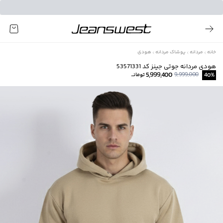
خانه
مردانه
پوشاک مردانه
هودی
هودی مردانه جوتی جینز کد 53571331
5,999,400
9,999,000
%
40
تومانــ