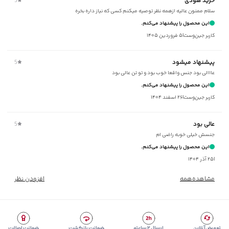
خريد هودی
5
ماکزیمم دمای اتوکشی
:
110 درجه سانتی‌گراد
سلام ممنون عالیه ازهمه نظر توصیه میکنم کسی‌ که نیاز داره بخره
مناسب برای فصول
:
سرد
این محصول را پیشنهاد می‌کنم.
سایر توضیحات
:
جنس 54.4% پلی‌استر 40.4% پنبه 5.2% الاستان
کاربر جین‌وست
|
۵ فروردین ۱۴۰۵
برند
:
جین وست
مناسب برای
:
آقايان
پیشنهاد میشود
5
زیر گروه
:
هودی
عااالی بود جنس واقعا خوب بود و تو تن عالی بود
شیوه‌برش
:
Regular fit
این محصول را پیشنهاد می‌کنم.
کاربر جین‌وست
|
۲۶ اسفند ۱۴۰۴
عالی بود
5
جنسش خیلی خوبه راضی ام
این محصول را پیشنهاد می‌کنم.
|
۲۵ آذر ۱۴۰۴
مشاهده‌همه
افزودن نظر
تعویض آنلاین
ارسال ۲ ساعته
ضمانت بازگشت
ضمانت اصالت