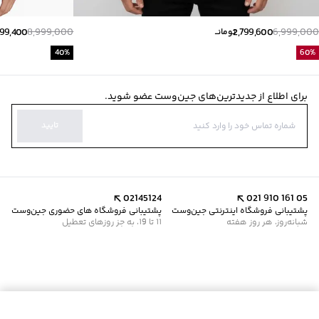
399,400
8,999,000
2,799,600
6,999,000
تومانــ
40
%
60
%
برای اطلاع از جدیدترین‌های جین‌وست عضو شوید.
تایید
02145124
021 910 161 05
پشتیبانی فروشگاه اینترنتی جین‌وست
پشتیبانی فروشگاه های حضوری جین‌وست
شبانه‌روز، هر روز هفته
11 تا 19، به جز روزهای تعطیل
افزودن به سبد خرید