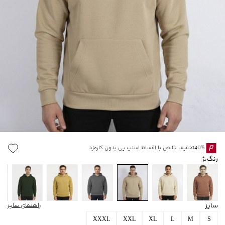
40%تخفیف خالص با اقساط اسنپ پی بدون کارمزد
رنگ
بژ
سایز
راهنمای سایز
XXXL
XXL
XL
L
M
S